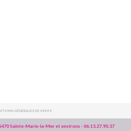
ITIONS GÉNÉRALES DE VENTE
66470 Sainte-Marie-la-Mer et environs - 06.13.27.90.37