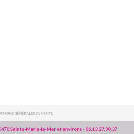
ITIONS GÉNÉRALES DE VENTE
66470 Sainte-Marie-la-Mer et environs - 06.13.27.90.37