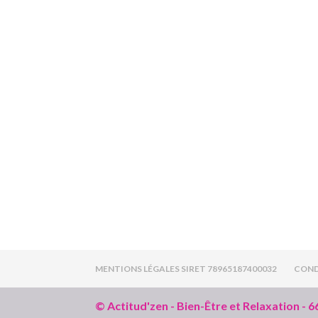
MENTIONS LÉGALES SIRET 78965187400032
COND
© Actitud'zen - Bien-Être et Relaxation - 