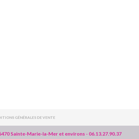
ITIONS GÉNÉRALES DE VENTE
66470 Sainte-Marie-la-Mer et environs - 06.13.27.90.37