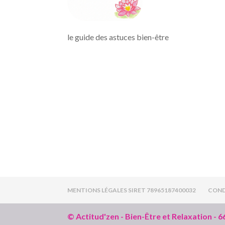
le guide des astuces bien-être
MENTIONS LÉGALES SIRET 78965187400032
COND
© Actitud'zen - Bien-Être et Relaxation - 